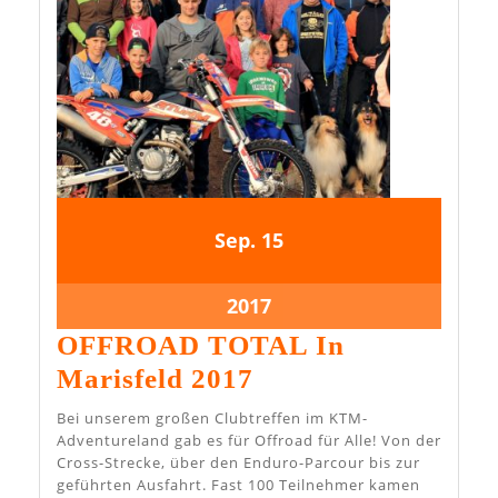
15.
15.
Sep.
15
September
September
2017
2017
15.
2017
September
OFFROAD TOTAL In
2017
OFFROAD
Marisfeld 2017
TOTAL
Bei unserem großen Clubtreffen im KTM-
In
Adventureland gab es für Offroad für Alle! Von der
Cross-Strecke, über den Enduro-Parcour bis zur
Marisfeld
geführten Ausfahrt. Fast 100 Teilnehmer kamen