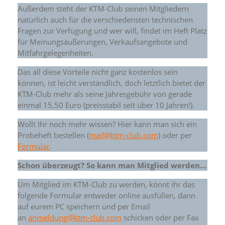
Außerdem steht der KTM-Club seinen Mitgliedern
natürlich auch für die verschiedensten technischen
Fragen zur Verfügung und wer will, findet im Heft Platz
für Meinungsäußerungen, Verkaufsangebote und
Mitfahrgelegenheiten.
Das all diese Vorteile nicht ganz kostenlos sein
können, ist leicht verständlich, doch letztlich bietet der
KTM-Club mehr als seine Jahresgebühr von gerade
einmal 15,50 Euro (preisstabil seit über 10 Jahren!).
Wollt Ihr noch mehr wissen? Hier kann man sich ein
Probeheft bestellen (
mail@ktm-club.com
) oder per
Formular
.
Schon überzeugt? So kann man Mitglied werden…
Um Mitglied im KTM-Club zu werden, könnt ihr das
folgende Formular entweder online ausfüllen, dann
auf eurem PC speichern und per Email
an
anmeldung@ktm-club.com
schicken oder per Fax