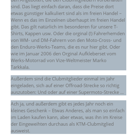
sind. Das liegt einfach daran, dass die Preise dort
etwas günstiger kalkuliert sind als im freien Handel –
Wenn es das im Einzelnen überhaupt im freien Handel
gibt. Das gilt natürlich im besonderen für unsere T-
Shirts, Kappen usw. Oder die orginal (!) Fahrerhemden
von WM- und DM-Fahrern von den Moto-Cross- und
den Enduro-Werks-Teams, die es nur hier gibt. Oder
wie im Januar 2006 den Orginal Aufkleberset vom
Werks-Motorrad von Vize-Weltmeister Marko
Tarkkala.
Außerdem sind die Clubmitglieder einmal im Jahr
eingeladen, sich auf einer Offroad-Strecke so richtig
auszutoben: Und oder auf einer Supermoto-Strecke …
Ach ja, und außerdem gibt es jedes Jahr noch ein
kleines Geschenk – Etwas Anderes, als man so einfach
im Laden kaufen kann, aber etwas, was ihn im Kreise
der Eingeweihten durchaus als KTM-Clubmitglied
ausweist.