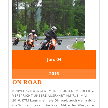
4.
4.
Jan.
04
Januar
Januar
2016
2016
4.
2016
Januar
ON
ON ROAD
2016
ROAD
KURVENSCHWINGEN IM HARZ UND DEM SOLLING
VERSPRICHT UNSERE AUSFAHRT AM 7./8. MAI
2016. KTM kann mehr als Offroad, auch wenn dort
die Wurzeln liegen. Doch seit Mitte der 90er Jahre