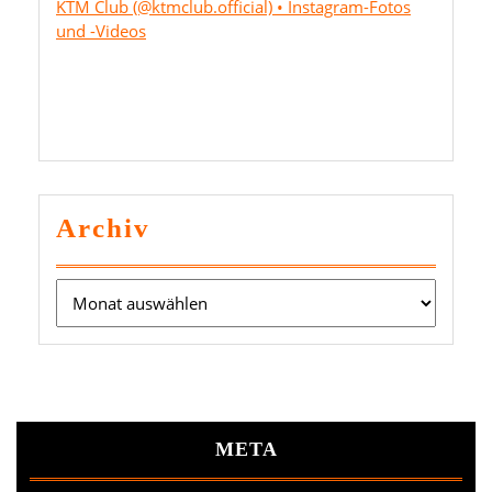
KTM Club (@ktmclub.official) • Instagram-Fotos
und -Videos
Archiv
Archiv
META