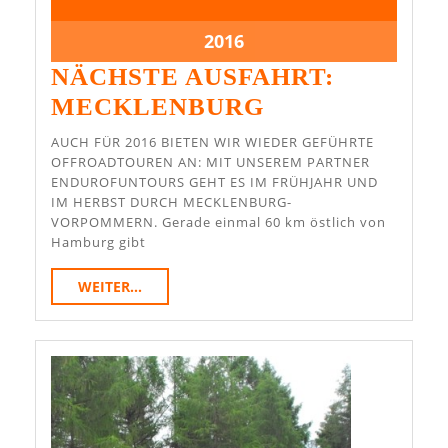
Januar
Januar
2016
2016
4.
2016
Januar
NÄCHSTE AUSFAHRT:
2016
NÄCHSTE
MECKLENBURG
AUSFAHRT:
AUCH FÜR 2016 BIETEN WIR WIEDER GEFÜHRTE
MECKLENBU
OFFROADTOUREN AN: MIT UNSEREM PARTNER
ENDUROFUNTOURS GEHT ES IM FRÜHJAHR UND
IM HERBST DURCH MECKLENBURG-
VORPOMMERN. Gerade einmal 60 km östlich von
Hamburg gibt
WEITER...
WEITER...