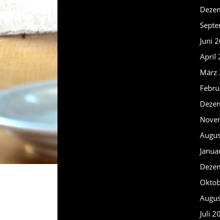
Deze
Septe
Juni 
April
März
Febru
Deze
Nove
Augus
Janua
Deze
Oktob
Augus
Juli 2