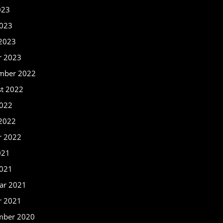
023
2023
 2023
r 2023
mber 2022
t 2022
022
 2022
r 2022
021
2021
ar 2021
r 2021
mber 2020