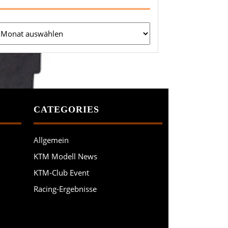
chiv
CATEGORIES
Allgemein
KTM Modell News
KTM-Club Event
Racing-Ergebnisse