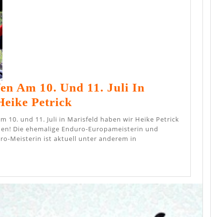
n Am 10. Und 11. Juli In
KTM-
Heike Petrick
Clubtreffen
Am
nen! Die ehemalige Enduro-Europameisterin und
o-Meisterin ist aktuell unter anderem in
10.
Und
11.
Juli
In