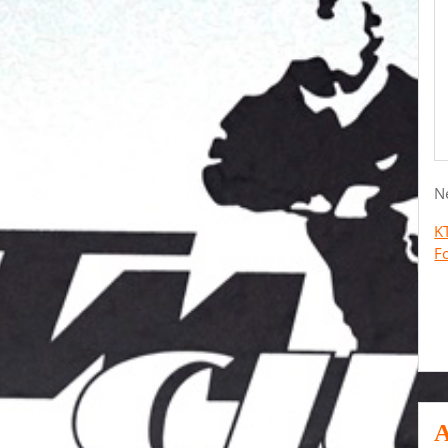
Marisfeld
Mit
Heike
Petrick
N
K
F