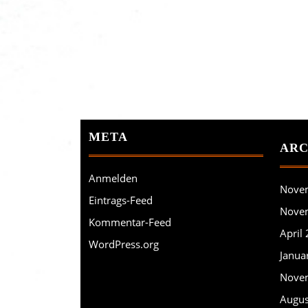
META
ARC
Anmelden
Nove
Eintrags-Feed
Nove
Kommentar-Feed
April
WordPress.org
Janua
Nove
Augus