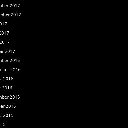
mber 2017
mber 2017
2017
 2017
 2017
ar 2017
mber 2016
mber 2016
t 2016
r 2016
mber 2015
er 2015
t 2015
015