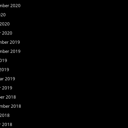
mber 2020
020
 2020
r 2020
mber 2019
mber 2019
2019
 2019
ar 2019
r 2019
er 2018
mber 2018
 2018
r 2018