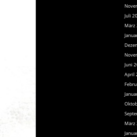
Nove
Juli 2
März
Janua
Deze
Nove
Juni 
April
Febru
Janua
Oktob
Septe
März
Janua