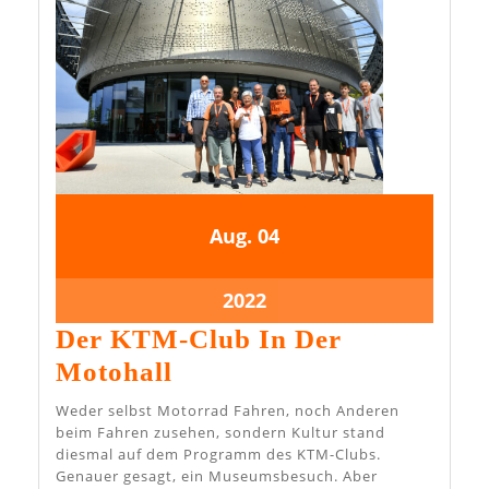
4.
4.
Aug.
04
August
August
2022
2022
4.
2022
August
Der KTM-Club In Der
2022
Der
Motohall
KTM-
Weder selbst Motorrad Fahren, noch Anderen
Club
beim Fahren zusehen, sondern Kultur stand
diesmal auf dem Programm des KTM-Clubs.
In
Genauer gesagt, ein Museumsbesuch. Aber