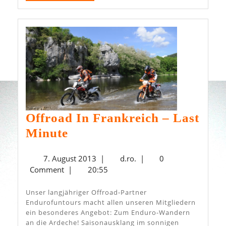
MORE
Offroad In Frankreich – Last
Offroad
Minute
In
7.
d.ro.
7. August 2013
|
d.ro.
|
0
Frankreich
August
Comment
|
20:55
–
2013
Last
Unser langjähriger Offroad-Partner
Endurofuntours macht allen unseren Mitgliedern
Minute
ein besonderes Angebot: Zum Enduro-Wandern
an die Ardeche! Saisonausklang im sonnigen