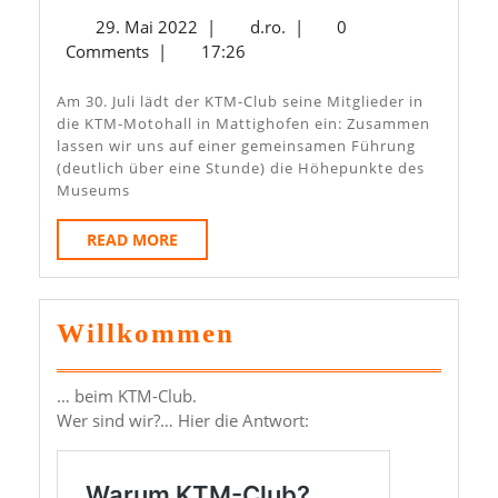
Dem
29.
d.ro.
29. Mai 2022
|
d.ro.
|
0
KTM-
Mai
Comments
|
17:26
Club
2022
Am
Am 30. Juli lädt der KTM-Club seine Mitglieder in
die KTM-Motohall in Mattighofen ein: Zusammen
30.
lassen wir uns auf einer gemeinsamen Führung
Juli
(deutlich über eine Stunde) die Höhepunkte des
Museums
2022
Ins
READ
READ MORE
MORE
Museum
Nach
Willkommen
Mattighofen
… beim KTM-Club.
Wer sind wir?… Hier die Antwort: