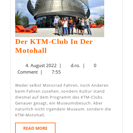
Der KTM-Club In Der
Der
Motohall
KTM-
4.
d.ro.
4. August 2022
|
d.ro.
|
0
Club
August
Comment
|
7:55
In
2022
Der
Weder selbst Motorrad Fahren, noch Anderen
beim Fahren zusehen, sondern Kultur stand
Motohall
diesmal auf dem Programm des KTM-Clubs.
Genauer gesagt, ein Museumsbesuch. Aber
natürlich nicht irgendein Museum, sondern die
KTM-Motohall,
READ
READ MORE