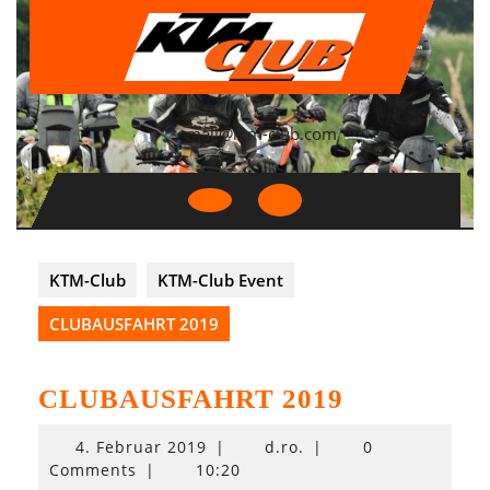
Skip
to
content
mail@ktm-club.com
Open
Button
KTM-Club
KTM-Club Event
CLUBAUSFAHRT 2019
CLUBAUSFAHRT 2019
4.
4. Februar 2019
|
d.ro.
|
0
Februar
Comments
|
10:20