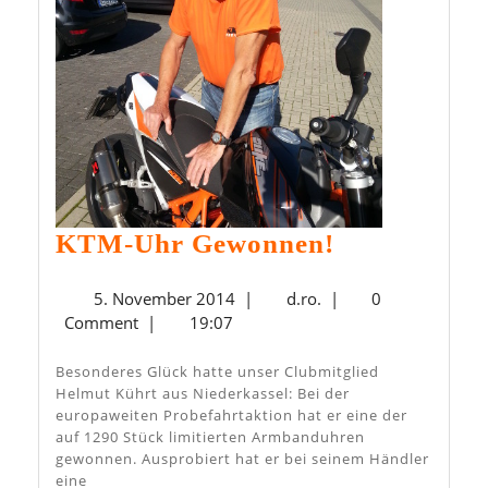
KTM-
KTM-Uhr Gewonnen!
Uhr
5.
d.ro.
5. November 2014
|
d.ro.
|
0
Gewonnen!
November
Comment
|
19:07
2014
Besonderes Glück hatte unser Clubmitglied
Helmut Kührt aus Niederkassel: Bei der
europaweiten Probefahrtaktion hat er eine der
auf 1290 Stück limitierten Armbanduhren
gewonnen. Ausprobiert hat er bei seinem Händler
eine