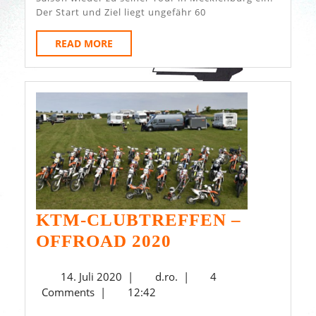
Der Start und Ziel liegt ungefähr 60
READ
READ MORE
MORE
KTM-CLUBTREFFEN –
KTM-
OFFROAD 2020
CLUBTREFFEN
14.
d.ro.
14. Juli 2020
|
d.ro.
|
4
–
Juli
Comments
|
12:42
OFFROAD
2020