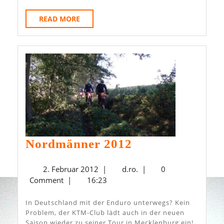
READ
READ MORE
MORE
Nordmänner
Nordmänner 2012
2012
2.
d.ro.
2. Februar 2012
|
d.ro.
|
0
Februar
Comment
|
16:23
2012
In Deutschland mit der Enduro unterwegs? Kein
Problem, der KTM-Club lädt auch in der neuen
Saison wieder zu seiner Tour in Mecklenburg ein!