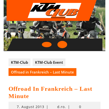
Skip
to
content
mail@ktm-club.com
Open
Button
KTM-Club
KTM-Club Event
Offroad in Frankreich – Last Minute
Offroad In Frankreich – Last
Minute
7.
7. August 2013
|
d.ro.
|
0