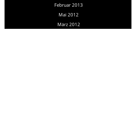
Februar 2013
Mai 2012
März 2012
Februar 2012
August 2011
Juni 2010
September 2007
März 2006
META
Anmelden
CATEGORIES