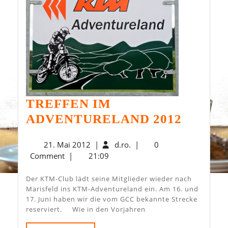
TREFFEN IM
TREFF
ADVENTURELAND 2012
IM
21.
d.ro.
21. Mai 2012
|
d.ro.
|
0
ADVE
Mai
Comment
|
21:09
2012
2012
Der KTM-Club lädt seine Mitglieder wieder nach
Marisfeld ins KTM-Adventureland ein. Am 16. und
17. Juni haben wir die vom GCC bekannte Strecke
reserviert. Wie in den Vorjahren