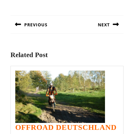
Beitragsnavigation
PREVIOUS
NEXT
Previous
Next
post:
post:
Related Post
OFF
OFFROAD DEUTSCHLAND