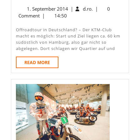
DEU
1.
d.ro.
1. September 2014
|
d.ro.
|
0
September
Comment
|
14:50
2014
Offroadtour in Deutschland? – Der KTM-Club
macht es möglich: Start und Ziel liegen ca. 60 km
südöstlich von Hamburg, also gar nicht so
abgelegen. Dort schlagen wir Quartier auf und
READ
READ MORE
MORE