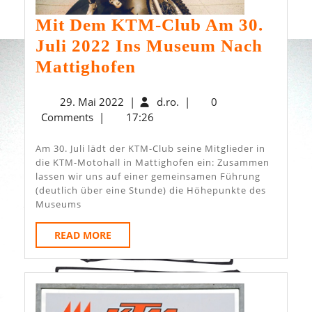
Mit Dem KTM-Club Am 30.
Juli 2022 Ins Museum Nach
Mit
Mattighofen
Dem
29.
d.ro.
29. Mai 2022
|
d.ro.
|
0
KTM-
Mai
Comments
|
17:26
Club
2022
Am
Am 30. Juli lädt der KTM-Club seine Mitglieder in
die KTM-Motohall in Mattighofen ein: Zusammen
30.
lassen wir uns auf einer gemeinsamen Führung
Juli
(deutlich über eine Stunde) die Höhepunkte des
Museums
2022
Ins
READ
READ MORE
MORE
Museum
Nach
Mattighofen