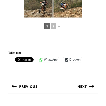
1
2
►
Teilen mit:
WhatsApp
Drucken
Beitragsnavigation
PREVIOUS
NEXT
Previous
Next
post:
post: