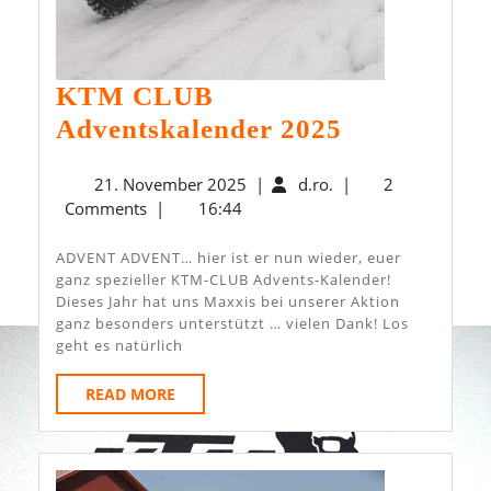
KTM CLUB
KTM
Adventskalender 2025
CLUB
21.
d.ro.
21. November 2025
|
d.ro.
|
2
Adventskal
November
Comments
|
16:44
2025
2025
ADVENT ADVENT… hier ist er nun wieder, euer
ganz spezieller KTM-CLUB Advents-Kalender!
Dieses Jahr hat uns Maxxis bei unserer Aktion
ganz besonders unterstützt … vielen Dank! Los
geht es natürlich
READ
READ MORE
MORE