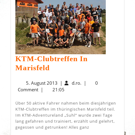
KTM-Clubtreffen In
KTM-
Marisfeld
Clubtreffen
5.
d.ro.
5. August 2013
|
d.ro.
|
0
In
August
Comment
|
21:05
Marisfeld
2013
Über 50 aktive Fahrer nahmen beim diesjährigen
KTM-Clubtreffen im thüringischen Marisfeld teil.
Im KTM-Adventureland „Suhl“ wurde zwei Tage
lang gefahren und trainiert, erzählt und gelehrt,
gegessen und getrunken! Alles ganz