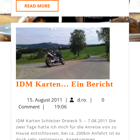
READ
READ MORE
MORE
IDM
IDM Karten… Ein Bericht
Karte
15.
d.ro.
15. August 2011
|
d.ro.
|
0
Ein
August
Comment
|
19:06
Bericht
2011
IDM Karten Schleizer Dreieck 5. – 7.08.2011 Die
zwei Tage hatte ich mich für die Anreise von zu
Hause entschlossen, bei ca. 200km Anfahrt ist es
doch sehr zeitintensiv. Angekommen