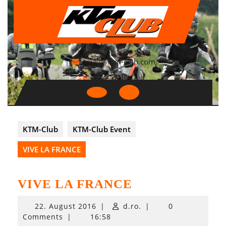
Skip
to
content
mail@ktm-club.com
Open
Button
KTM-Club
KTM-Club Event
VIVE LA FRANCE
VIVE LA FRANCE
22.
22. August 2016
|
d.ro.
|
0
August
Comments
|
16:58