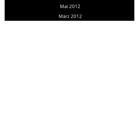
Mai 2012
März 2012
Februar 2012
August 2011
Juni 2010
September 2007
März 2006
META
Anmelden
CATEGORIES