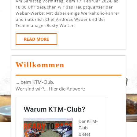
Bei
Am Samstag Vormittag, dem 17. Februar 2024, ab
10:00 Uhr besuchen wir das Hauptquartier der
Den
Weber-Werke: Mit dabei einige Werkeholic-Fahrer
Weber-
und natürlich Chef Andreas Weber und der
Teammanager Busty Wolter,
Werken
Und
READ
READ MORE
MORE
Den
Werkeholics
Willkommen
… beim KTM-Club.
Wer sind wir?… Hier die Antwort: