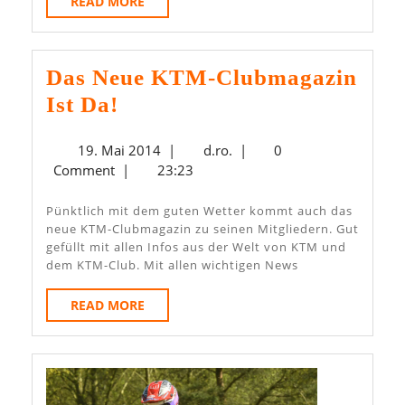
READ
READ MORE
MORE
Das Neue KTM-Clubmagazin
Das
Ist Da!
Neue
19.
d.ro.
19. Mai 2014
|
d.ro.
|
0
KTM-
Mai
Comment
|
23:23
Clubmagazin
2014
Ist
Pünktlich mit dem guten Wetter kommt auch das
neue KTM-Clubmagazin zu seinen Mitgliedern. Gut
Da!
gefüllt mit allen Infos aus der Welt von KTM und
dem KTM-Club. Mit allen wichtigen News
READ
READ MORE
MORE