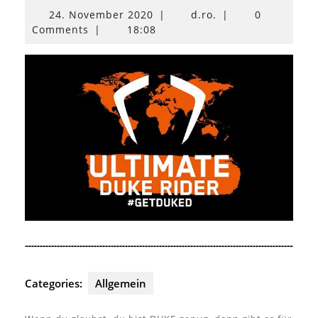
24.
24. November 2020
|
d.ro.
|
0
November
Comments
|
18:08
2020
Categories:
Allgemein