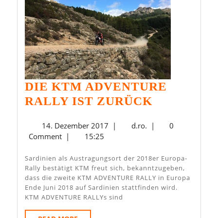
DIE KTM ADVENTURE
DIE
RALLY IST ZURÜCK
KTM
14.
d.ro.
14. Dezember 2017
|
d.ro.
|
0
ADVENTU
Dezember
Comment
|
15:25
RALLY
2017
IST
Sardinien als Austragungsort der 2018er Europa-
Rally bestätigt KTM freut sich, bekanntzugeben,
ZURÜCK
dass die zweite KTM ADVENTURE RALLY in Europa
Ende Juni 2018 auf Sardinien stattfinden wird.
KTM ADVENTURE RALLYs sind