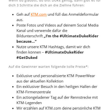
Wenn du glaubst, du bist DUKE genug, dann gibt es für
dich 3 Schritte die dich an die Zielline führen:
Geh auf
KTM.com
und füll das Anmeldeformular
aus.
Poste Fotos und Videos auf deinem Social Media
Kanal und verwende dafür die
Bildunterschrift
„I’m the #UltimateDukeRider
because…“
Nutze unsere KTM Hashtags, damit wir dich
finden können –
#UltimateDukeRider
#GetDuked
Auf die Gewinner warten folgende tolle Preise*:
Exklusive und personalisierte KTM PowerWear
aus der aktuellen Kollektion
Ein exklusiver Besuch in den heiligen Hallen der
KTM-Firmenzentrale
Ein actiongeladener Tag auf der Rennstrecke mit
KTM-Legenden
Wir erzählen auf KTM.com deine persönliche KTM